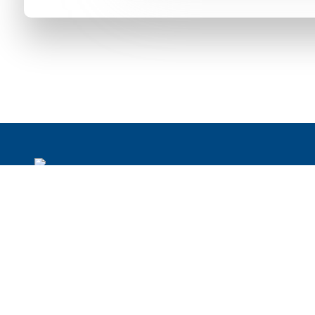
Украина
Пол
Киев
Кра
ул. Верхний Вал 28
ul. 
+38 044 247 17 66
31-1
ул. Предславинская, 37, офис 516
+48 
+38 044 332 12 21
krak