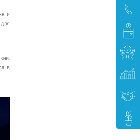
ке и
 для
кии,
ся в