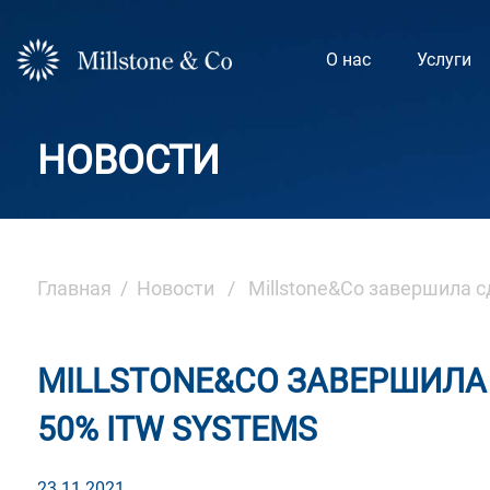
Skip
to
О нас
Услуги
content
НОВОСТИ
Главная
/
Новости
/ Millstone&Co завершила с
MILLSTONE&CO ЗАВЕРШИЛА
50% ITW SYSTEMS
23.11.2021