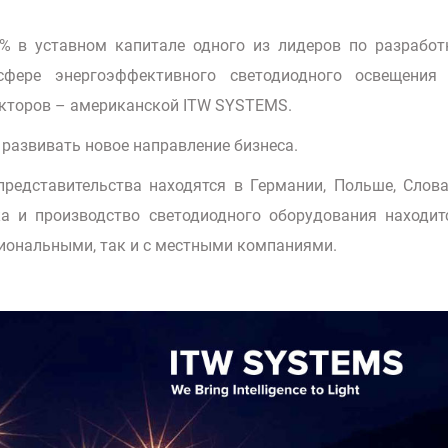
0% в уставном капитале одного из лидеров по разработ
фере энергоэффективного светодиодного освещения
кторов – американской ITW SYSTEMS.
развивать новое направление бизнеса.
едставительства находятся в Германии, Польше, Слова
ка и производство светодиодного оборудования находит
иональными, так и с местными компаниями.