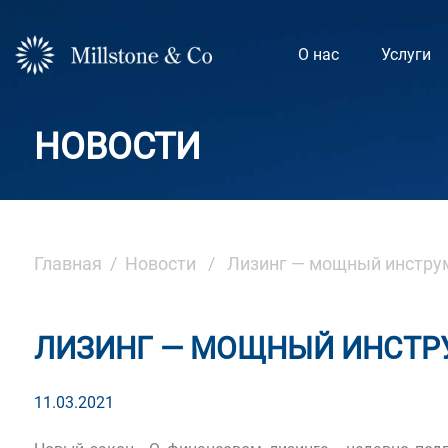
Skip
to
О нас
Услуги
content
НОВОСТИ
Главная
/
Новости
/ Лизинг — мощный инструм
ЛИЗИНГ — МОЩНЫЙ ИНСТР
11.03.2021