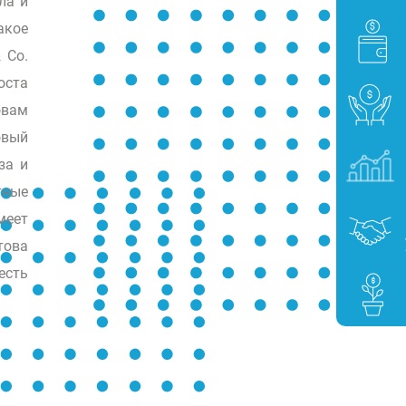
ла и
акое
 Co.
оста
овам
овый
за и
тные
меет
това
есть