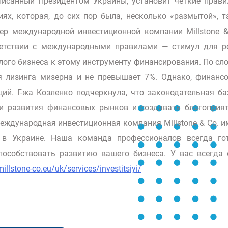
писанный Президентом Украины, установит четкие прави
ях, которая, до сих пор была, несколько «размытой», т
р международной инвестиционной компании Millstone &
ветствии с международными правилами — стимул для р
алого бизнеса к этому инструменту финансирования. По сл
я лизинга мизерна и не превышает 7%. Однако, финанс
й. Г-жа Козленко подчеркнула, что законодательная ба
и развития финансовых рынков и создавать благоприя
еждународная инвестиционная компания Millstone & Co. и
 в Украине. Наша команда профессионалов всегда го
особствовать развитию вашего бизнеса. У вас всегда 
millstone-co.eu/uk/services/investitsiyi/