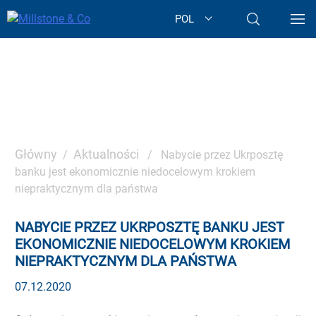
Skip
POL
to
content
AKTUALNOŚCI
Główny
Aktualności
/
/ Nabycie przez Ukrposztę
banku jest ekonomicznie niedocelowym krokiem
niepraktycznym dla państwa
NABYCIE PRZEZ UKRPOSZTĘ BANKU JEST
EKONOMICZNIE NIEDOCELOWYM KROKIEM
NIEPRAKTYCZNYM DLA PAŃSTWA
07.12.2020