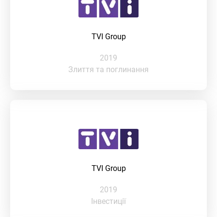
TVI Group
2019
Злиття та поглинання
TVI Group
2019
Інвестиції