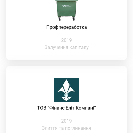
Профпереработка
2019
Залучення капіталу
ТОВ “Фінанс Еліт Компані”
2019
Злиття та поглинання