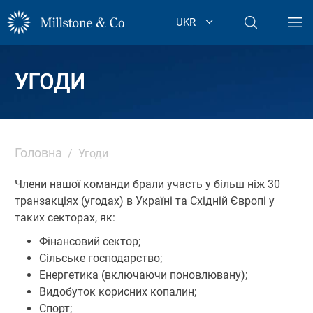
Skip
UKR
to
content
УГОДИ
Головна
/ Угоди
Члени нашої команди брали участь у більш ніж 30
транзакціях (угодах) в Україні та Східній Європі у
таких секторах, як:
Фінансовий сектор;
Сільське господарство;
Енергетика (включаючи поновлювану);
Видобуток корисних копалин;
Спорт;